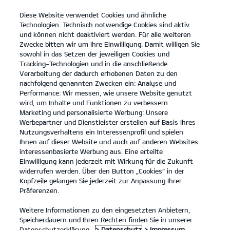
Diese Website verwendet Cookies und ähnliche
open
Technologien. Technisch notwendige Cookies sind aktiv
menu
und können nicht deaktiviert werden. Für alle weiteren
KONTAKT
Zwecke bitten wir um Ihre Einwilligung. Damit willigen Sie
sowohl in das Setzen der jeweiligen Cookies und
Tracking-Technologien und in die anschließende
...
UNSERE WERKSTATT
Verarbeitung der dadurch erhobenen Daten zu den
nachfolgend genannten Zwecken ein: Analyse und
Performance: Wir messen, wie unsere Website genutzt
UNSERE WERKSTATT
wird, um Inhalte und Funktionen zu verbessern.
Marketing und personalisierte Werbung: Unsere
Unsere Werkstatt
Werbepartner und Dienstleister erstellen auf Basis Ihres
Nutzungsverhaltens ein Interessenprofil und spielen
Ihnen auf dieser Website und auch auf anderen Websites
interessenbasierte Werbung aus. Eine erteilte
Einwilligung kann jederzeit mit Wirkung für die Zukunft
widerrufen werden. Über den Button „Cookies“ in der
Kopfzeile gelangen Sie jederzeit zur Anpassung Ihrer
Präferenzen.
Weitere Informationen zu den eingesetzten Anbietern,
Speicherdauern und Ihren Rechten finden Sie in unserer
Datenschutzerklärung.
> Datenschutz
> Impressum