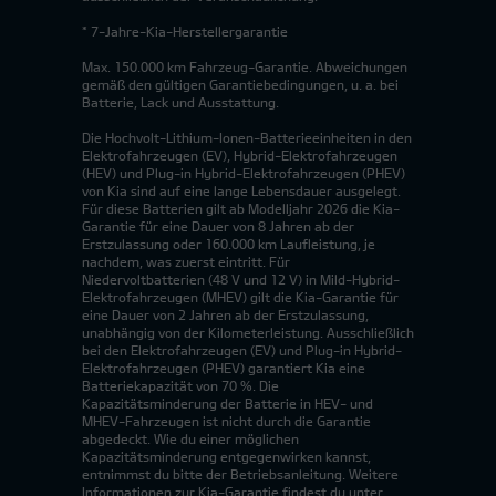
* 7-Jahre-Kia-Herstellergarantie
Max. 150.000 km Fahrzeug-Garantie. Abweichungen
gemäß den gültigen Garantiebedingungen, u. a. bei
Batterie, Lack und Ausstattung.
Die Hochvolt-Lithium-Ionen-Batterieeinheiten in den
Elektrofahrzeugen (EV), Hybrid-Elektrofahrzeugen
(HEV) und Plug-in Hybrid-Elektrofahrzeugen (PHEV)
von Kia sind auf eine lange Lebensdauer ausgelegt.
Für diese Batterien gilt ab Modelljahr 2026 die Kia-
Garantie für eine Dauer von 8 Jahren ab der
Erstzulassung oder 160.000 km Laufleistung, je
nachdem, was zuerst eintritt. Für
Niedervoltbatterien (48 V und 12 V) in Mild-Hybrid-
Elektrofahrzeugen (MHEV) gilt die Kia-Garantie für
eine Dauer von 2 Jahren ab der Erstzulassung,
unabhängig von der Kilometerleistung. Ausschließlich
bei den Elektrofahrzeugen (EV) und Plug-in Hybrid-
Elektrofahrzeugen (PHEV) garantiert Kia eine
Batteriekapazität von 70 %. Die
Kapazitätsminderung der Batterie in HEV- und
MHEV-Fahrzeugen ist nicht durch die Garantie
abgedeckt. Wie du einer möglichen
Kapazitätsminderung entgegenwirken kannst,
entnimmst du bitte der Betriebsanleitung. Weitere
Informationen zur Kia-Garantie findest du unter