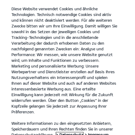
Diese Website verwendet Cookies und ähnliche
open
Technologien. Technisch notwendige Cookies sind aktiv
menu
und können nicht deaktiviert werden. Für alle weiteren
KONTAKT
Zwecke bitten wir um Ihre Einwilligung. Damit willigen Sie
sowohl in das Setzen der jeweiligen Cookies und
Tracking-Technologien und in die anschließende
...
ANGEBOTE
Verarbeitung der dadurch erhobenen Daten zu den
nachfolgend genannten Zwecken ein: Analyse und
Performance: Wir messen, wie unsere Website genutzt
KIA SERVICEANGEBOTE
wird, um Inhalte und Funktionen zu verbessern.
Marketing und personalisierte Werbung: Unsere
Werbepartner und Dienstleister erstellen auf Basis Ihres
Nutzungsverhaltens ein Interessenprofil und spielen
Ihnen auf dieser Website und auch auf anderen Websites
interessenbasierte Werbung aus. Eine erteilte
Einwilligung kann jederzeit mit Wirkung für die Zukunft
Angebote
widerrufen werden. Über den Button „Cookies“ in der
Kopfzeile gelangen Sie jederzeit zur Anpassung Ihrer
Präferenzen.
Unsere Service Angebote.
Weitere Informationen zu den eingesetzten Anbietern,
Speicherdauern und Ihren Rechten finden Sie in unserer
Wir haben eine Reihe von Service Angeboten für Kia Besitzer,
Datenschutzerklärung.
> Datenschutz
> Impressum